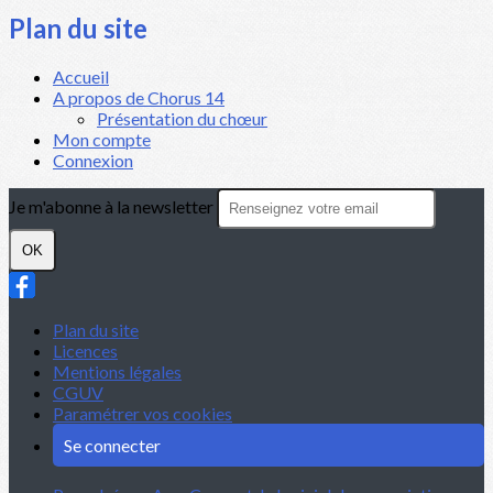
Plan du site
Accueil
A propos de Chorus 14
Présentation du chœur
Mon compte
Connexion
Je m'abonne à la newsletter
OK
Plan du site
Licences
Mentions légales
CGUV
Paramétrer vos cookies
Se connecter